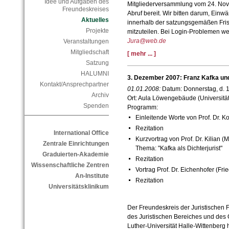
Idee und Aufgaben des
Mitgliederversammlung vom 24. No
Freundeskreises
Abruf bereit. Wir bitten darum, Ei
Aktuelles
innerhalb der satzungsgemäßen Fri
Projekte
mitzuteilen. Bei Login-Problemen w
Jura@web.de
Veranstaltungen
Mitgliedschaft
[ mehr ... ]
Satzung
HALUMNI
3. Dezember 2007: Franz Kafka und
Kontakt/Ansprechpartner
01.01.2008:
Datum: Donnerstag, d. 1
Archiv
Ort: Aula Löwengebäude (Universität
Spenden
Programm:
Einleitende Worte von Prof. Dr. Ko
Rezitation
International Office
Kurzvortrag von Prof. Dr. Kilian (
Zentrale Einrichtungen
Thema: "Kafka als Dichterjurist"
Graduierten-Akademie
Rezitation
Wissenschaftliche Zentren
Vortrag Prof. Dr. Eichenhofer (Frie
An-Institute
Rezitation
Universitätsklinikum
Der Freundeskreis der Juristischen Fa
des Juristischen Bereiches und des G
Luther-Universität Halle-Wittenberg h