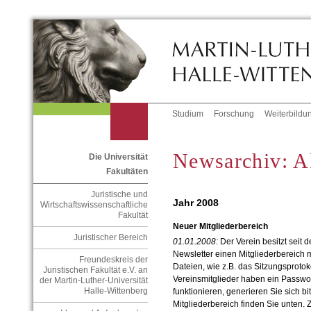
Studium
Forschung
Weiterbildu
Newsarchiv: A
Die Universität
Fakultäten
Juristische und
Jahr 2008
Wirtschaftswissenschaftliche
Fakultät
Neuer Mitgliederbereich
Juristischer Bereich
01.01.2008:
Der Verein besitzt sei
Newsletter einen Mitgliederbereich mi
Freundeskreis der
Dateien, wie z.B. das Sitzungsprotoko
Juristischen Fakultät e.V. an
Vereinsmitglieder haben ein Passwort
der Martin-Luther-Universität
Halle-Wittenberg
funktionieren, generieren Sie sich b
Mitgliederbereich finden Sie unten. 